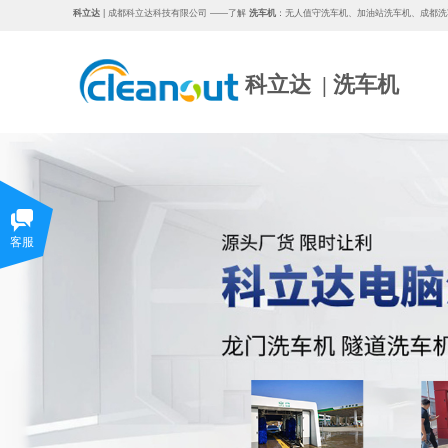
科立达
| 成都
科立达
科技有限公司
——了解
洗车机
：
无人值守洗车机
、
加油站洗车机
、
成都洗
科立达
|
洗车机
科立达
|
科立达
|
洗车机
客服